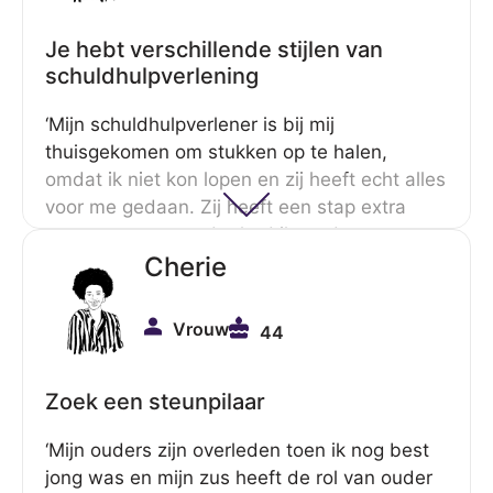
en dat vond ik wel goed. Zo is het balletje
gaan rollen.’
Je hebt verschillende stijlen van
schuldhulpverlening
‘Mijn schuldhulpverlener is bij mij
thuisgekomen om stukken op te halen,
omdat ik niet kon lopen en zij heeft echt alles
voor me gedaan. Zij heeft een stap extra
voor me gezet en dat had ik op dat moment
heel erg nodig. Ik heb zoveel aan haar hulp
Cherie
gehad, dat ik tijdens het revalideren besloot
om de opleiding Schuldhulp en
Vrouw
44
maatschappelijke dienstverlening ben gaan
doen. Nu werk ik zelf als schuldhulpverlener
en zie ik het van de andere kant: er zijn
Zoek een steunpilaar
mensen die heel zelfstandig hun schulden
‘Mijn ouders zijn overleden toen ik nog best
kunnen en willen aanpakken en er zijn
jong was en mijn zus heeft de rol van ouder
mensen wiens hand je niet los kunt laten.’