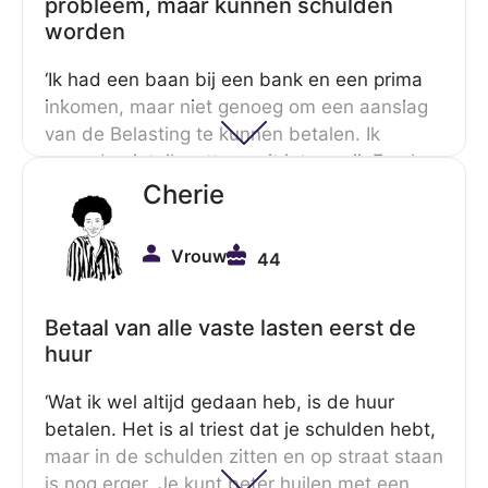
probleem, maar kunnen schulden
worden
‘Ik had een baan bij een bank en een prima
inkomen, maar niet genoeg om een aanslag
van de Belasting te kunnen betalen. Ik
spaarde niet, ik zette nooit iets opzij. En als
je de optie krijgt om in termijnen te betalen,
Cherie
denk je: waarom zou ik dat niet doen? Toen
ik ziek werd en in de WW kwam, kon ik de
Vrouw
44
betaalregelingen niet meer betalen en dan
gaat het opeens hard. Een openstaande
vordering van dertig euro is na twee
Betaal van alle vaste lasten eerst de
maanden opeens honderd euro.’
huur
‘Wat ik wel altijd gedaan heb, is de huur
betalen. Het is al triest dat je schulden hebt,
maar in de schulden zitten en op straat staan
is nog erger. Je kunt beter huilen met een