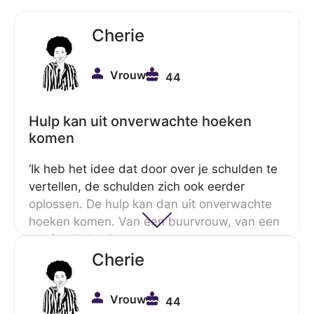
Cherie
Vrouw
44
Hulp kan uit onverwachte hoeken
komen
‘Ik heb het idee dat door over je schulden te
vertellen, de schulden zich ook eerder
oplossen. De hulp kan dan uit onverwachte
hoeken komen. Van een buurvrouw, van een
ver familielid. Des te meer mensen erover
weten, des te meer mensen je kunnen
Cherie
helpen eruit te komen.’
Vrouw
44