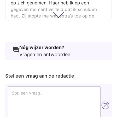
op zich genomen. Haar heb ik op een
gegeven moment verteld dat ik schulden
had. Zij stopte me wat extra’s toe op de
verjaardagen van mijn kinderen of kwam
uitgebreid voor me koken als ik jarig was. Ik
kon haar altijd bellen als ik in de put zat.
Haar steun betekende onbeschrijfelijk veel
Nóg wijzer worden?
voor me en ik zou het iedereen in de
Vragen en antwoorden
schulden aanraden: zoek een steunpilaar en
als je geen vrienden of familie hebt die die
rol kunnen vervullen, dan zijn er ook
vrijwilligers die dat goed kunnen.’
Stel een vraag aan de redactie
S
t
e
V
l
e
e
r
e
z