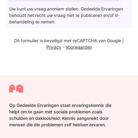
n
e
v
n
Uw kunt uw vraag anoniem stellen. Gedeelde Ervaringen
r
d
behoudt het recht uw vraag niet te publiceren en/of in
a
behandeling te nemen.
a
g
a
Dit formulier is beveiligd met reCAPTCHA van Google |
a
Privacy
-
Voorwaarden
n
d
e
r
e
d
a
c
t
i
Op Gedeelde Ervaringen staat ervaringskennis die
e
helpt om te gaan met sociale problemen zoals
*
schulden en dakloosheid. Kennis aangereikt door
mensen die die problemen zelf hebben ervaren.