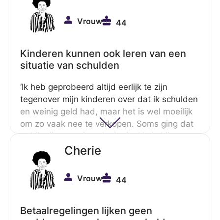
Dat gaf me een goed gevoel.’
Vrouw
44
Kinderen kunnen ook leren van een
situatie van schulden
‘Ik heb geprobeerd altijd eerlijk te zijn
tegenover mijn kinderen over dat ik schulden
en weinig geld had, maar het is wel moeilijk
om zo vaak nee te verkopen. Soms ging dat
er bij mijn zoontje ook niet in. Nu is hij
zeventien en heeft hij een bijbaan en ben ik
Cherie
trots op hoe hij het doet. Ik heb hem geleerd
om, als hij iets leuks ziet, altijd eerst te
Vrouw
44
denken: Heb ik het nodig? Zo niet:
doorlopen. Ik vind dat hij verstandig met geld
omgaat.’
Betaalregelingen lijken geen