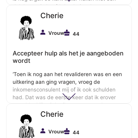
dak boven je hoofd dan buiten.’
Cherie
Vrouw
44
Accepteer hulp als het je aangeboden
wordt
‘Toen ik nog aan het revalideren was en een
uitkering aan ging vragen, vroeg de
inkomensconsulent mij of ik ook schulden
had. Dat was de eerste keer dat ik erover
vertelde. Hij zei dat ik contact met de
schuldhulpverlener op kon nemen, maar ik
Cherie
vond dat toen niet zo belangrijk. Hij vroeg me
of hij voor mij mocht regelen dat de
Vrouw
44
schuldhulpverlener bij me langs zou komen