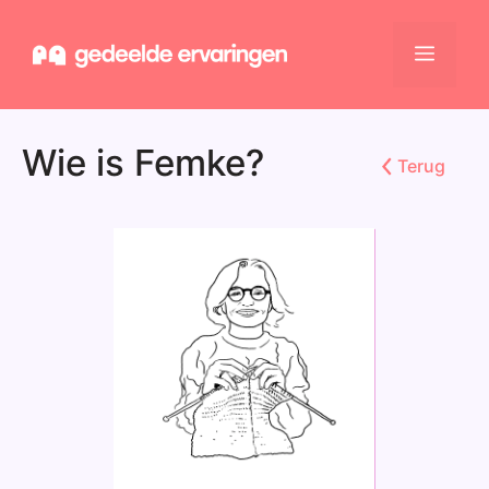
Ga
naar
Menu
de
inhoud
Wie is Femke?
Terug