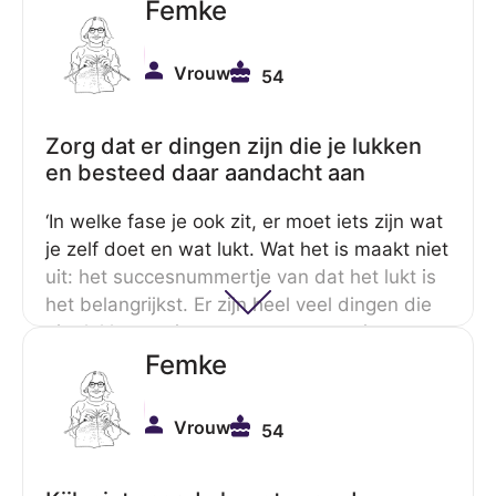
de Febo bijvoorbeeld. Het begin echt met
Femke
heel kleine dingetjes. Maak daar een
moment van.’
Vrouw
54
Zorg dat er dingen zijn die je lukken
en besteed daar aandacht aan
‘In welke fase je ook zit, er moet iets zijn wat
je zelf doet en wat lukt. Wat het is maakt niet
uit: het succesnummertje van dat het lukt is
het belangrijkst. Er zijn heel veel dingen die
niet lukken en je moet ergens weer je
eigenwaarde in terug zien te halen. Besteed
Femke
aandacht aan wat je is gelukt. Zorg dat je
bewust blijft van de kleine of grote
Vrouw
54
succesjes. Wees lief en geduldig voor jezelf.’