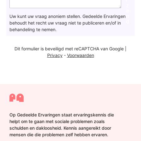
e
z
n
e
v
n
Uw kunt uw vraag anoniem stellen. Gedeelde Ervaringen
r
d
behoudt het recht uw vraag niet te publiceren en/of in
a
behandeling te nemen.
a
g
a
Dit formulier is beveiligd met reCAPTCHA van Google |
a
Privacy
-
Voorwaarden
n
d
e
r
e
d
a
c
t
i
Op Gedeelde Ervaringen staat ervaringskennis die
e
helpt om te gaan met sociale problemen zoals
*
schulden en dakloosheid. Kennis aangereikt door
mensen die die problemen zelf hebben ervaren.