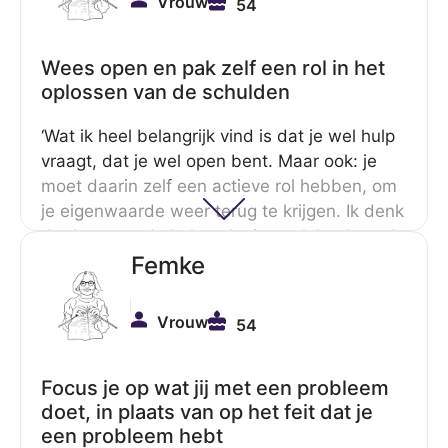
Vrouw
54
mij op weg hielp om zelf dingen op te
pakken. Het schrijven van brieven aan
schuldeisers bijvoorbeeld. We hebben
Wees open en pak zelf een rol in het
samengewerkt tot ik het moment dat ik hem
oplossen van de schulden
niet meer nodig had. Zijn werkwijze is voor
‘Wat ik heel belangrijk vind is dat je wel hulp
mij heel waardevol geweest.’
vraagt, dat je wel open bent. Maar ook: je
moet daarin zelf een actieve rol hebben, om
je eigenwaarde weer terug te krijgen. Ik denk
dat het voor de hulpverlening ook heel goed
is, dat zij samen met de persoon met
Femke
schulden kijken wat zijn of haar rol in het
aanpakken van de schulden kan zijn. Dat zal
Vrouw
54
voor iedereen anders zijn. Zo had ik
bijvoorbeeld geen problemen met omgaan
met geld. Ik had problemen met het omgaan
Focus je op wat jij met een probleem
doet, in plaats van op het feit dat je
met schulden.’
een probleem hebt