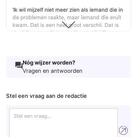
‘Ik wil mijzelf niet meer zien als iemand die in
de problemen raakte, maar iemand die eruit
kwam. Dat is een heel groot verschil. Dat is
denk ik waar mijn kracht ligt, dat ik kijk naar:
wat deed ik ermee en hoe sta ik er nu in?
Want als je erin blijft hangen, dan kom je
nergens. Dat geldt denk ik voor elk probleem
Nóg wijzer worden?
waar je in terechtkomt. Je hebt vaak zelf een
Vragen en antwoorden
aandeel en het gaat altijd om: wat doe je er
zelf mee? Daar haal ik mijn bevrediging uit.’
Stel een vraag aan de redactie
S
t
e
V
l
e
e
r