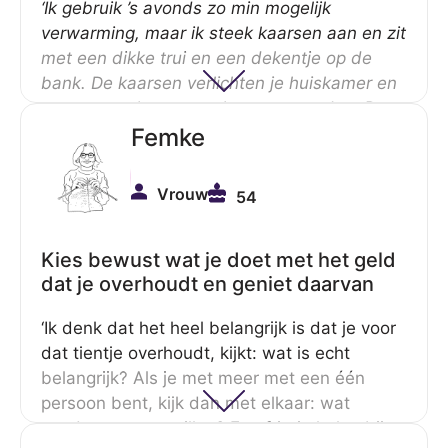
‘Ik gebruik ’s avonds zo min mogelijk
verwarming, maar ik steek kaarsen aan en zit
met een dikke trui en een dekentje op de
bank. De kaarsen verlichten je huiskamer en
verwarmen het met zeker twee graden. Dat
scheelt jaarlijks enorm in energiekosten.’
Femke
Vrouw
54
Kies bewust wat je doet met het geld
dat je overhoudt en geniet daarvan
‘Ik denk dat het heel belangrijk is dat je voor
dat tientje overhoudt, kijkt: wat is echt
belangrijk? Als je met meer met een één
persoon bent, kijk dan met elkaar: wat
zouden we nou willen? Een frietje halen bij