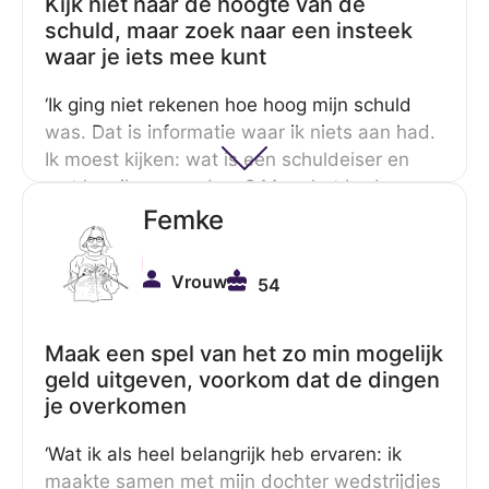
Kijk niet naar de hoogte van de
schuld, maar zoek naar een insteek
waar je iets mee kunt
‘Ik ging niet rekenen hoe hoog mijn schuld
was. Dat is informatie waar ik niets aan had.
Ik moest kijken: wat is een schuldeiser en
wat kan ik ermee doen? Maar het bedrag…
Ook nu met de MSNP, ik kijk niet naar het
Femke
bedrag, maar naar de tijd, want die kan ik
overzien.’
Vrouw
54
Maak een spel van het zo min mogelijk
geld uitgeven, voorkom dat de dingen
je overkomen
‘Wat ik als heel belangrijk heb ervaren: ik
maakte samen met mijn dochter wedstrijdjes