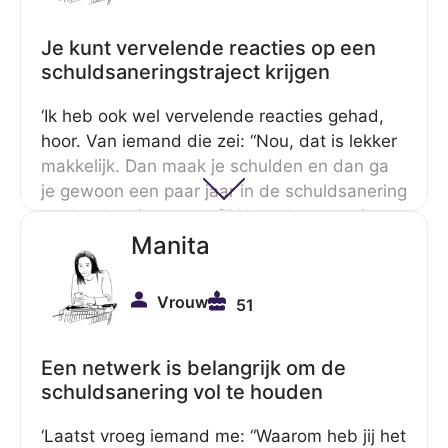
Je kunt vervelende reacties op een
schuldsaneringstraject krijgen
‘Ik heb ook wel vervelende reacties gehad,
hoor. Van iemand die zei: “Nou, dat is lekker
makkelijk. Dan maak je schulden en dan ga
je gewoon een paar jaar in de schuldsanering
en dan ben je er vanaf.” Nou, dan weet je
echt niet waar je over praat. En iemand
Manita
anders die zei: “Als je nou straks uit de
schulden bent, moet je niet zo veel uitgeven.”
Vrouw
51
Nou, ik beet bijna haar kop eraf.’
Een netwerk is belangrijk om de
schuldsanering vol te houden
‘Laatst vroeg iemand me: “Waarom heb jij het