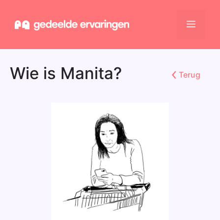
Ga
naar
Menu
de
inhoud
Wie is Manita?
Terug