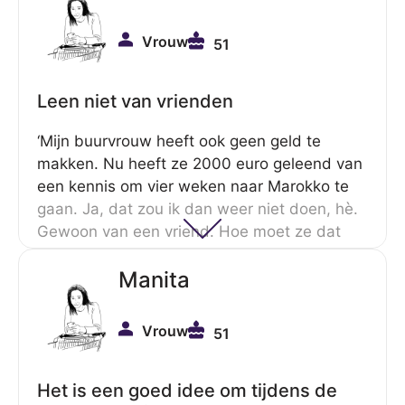
Vrouw
51
Leen niet van vrienden
‘Mijn buurvrouw heeft ook geen geld te
makken. Nu heeft ze 2000 euro geleend van
een kennis om vier weken naar Marokko te
gaan. Ja, dat zou ik dan weer niet doen, hè.
Gewoon van een vriend. Hoe moet ze dat
gaan terugbetalen? Dat is een probleem, dat
Manita
mensen heel veel lenen onder elkaar. Dat
valt met de schuldsanering nooit te regelen.’
Vrouw
51
Het is een goed idee om tijdens de