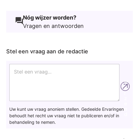
hoop dingen lang niet doen. Maar ja, je kan
toch gewoon vrij makkelijk weer toch rood
Nóg wijzer worden?
staan bijvoorbeeld. En je vaste lasten gaan
Vragen en antwoorden
natuurlijk ook gewoon door.’
Stel een vraag aan de redactie
S
t
e
V
l
e
e
r
e
z
n
e
v
n
Uw kunt uw vraag anoniem stellen. Gedeelde Ervaringen
r
d
behoudt het recht uw vraag niet te publiceren en/of in
a
behandeling te nemen.
a
g
a