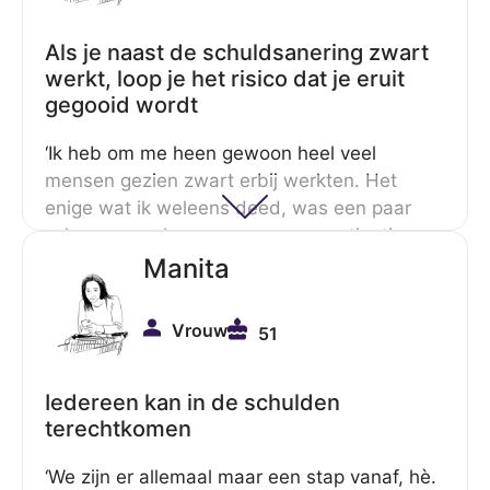
Als je naast de schuldsanering zwart
werkt, loop je het risico dat je eruit
gegooid wordt
‘Ik heb om me heen gewoon heel veel
mensen gezien zwart erbij werkten. Het
enige wat ik weleens deed, was een paar
schoenen verkopen voor een paar tientjes op
Marktplaats en dat geld op m’n moeders
Manita
rekening laten storten. Dat is eigenlijk het
enige… Want ik durfde het gewoon niet. Ik
Vrouw
51
wist gewoon van: ja, dit is m’n enige kans om
eruit te komen.’
Iedereen kan in de schulden
terechtkomen
‘We zijn er allemaal maar een stap vanaf, hè.