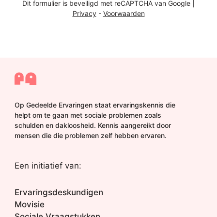
Dit formulier is beveiligd met reCAPTCHA van Google |
a
Privacy
-
Voorwaarden
n
d
e
r
e
d
a
c
t
i
Op Gedeelde Ervaringen staat ervaringskennis die
e
helpt om te gaan met sociale problemen zoals
*
schulden en dakloosheid. Kennis aangereikt door
mensen die die problemen zelf hebben ervaren.
Een initiatief van:
Ervaringsdeskundigen
Movisie
Sociale Vraagstukken