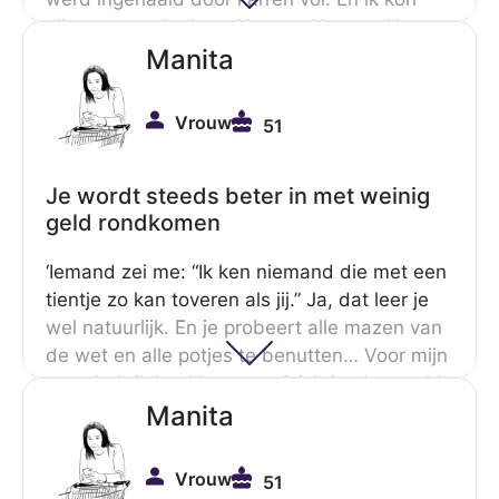
alleen maar denken: 11 euro, 11 euro, 11 euro.
En ik maar rekenen, rekenen. Nou, dat vond
Manita
ik echt zo erg.’
Vrouw
51
Je wordt steeds beter in met weinig
geld rondkomen
‘Iemand zei me: “Ik ken niemand die met een
tientje zo kan toveren als jij.” Ja, dat leer je
wel natuurlijk. En je probeert alle mazen van
de wet en alle potjes te benutten… Voor mijn
zoon heb ik heel lang van Stichting Leergeld
schoolspullen gekregen en zij hebben voor
Manita
een aantal creatieve cursussen voor hem
betaald.’
Vrouw
51