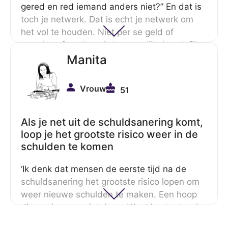
gered en red iemand anders niet?” En dat is
toch je netwerk. Dat is echt je netwerk om
het vol te houden. Niet per se geld of
etentjes of spullen. Ook natuurlijk, is ook fijn,
maar met name de steun van je netwerk en
Manita
dat je goed bezig bent. En dat ze je
herinneren aan dat het belangrijk is om je
Vrouw
51
aan de regels te houden.’
Als je net uit de schuldsanering komt,
loop je het grootste risico weer in de
schulden te komen
‘Ik denk dat mensen de eerste tijd na de
schuldsanering het grootste risico lopen om
weer nieuwe schulden te maken. Een hoop
dingen kunnen niet, hoor. Want je staat wel
te boek als misdadiger, dus je kan een hele