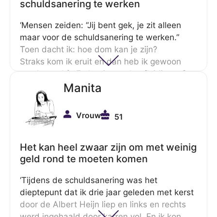
schuldsanering te werken
‘Mensen zeiden: “Jij bent gek, je zit alleen
maar voor de schuldsanering te werken.”
Toen dacht ik: hoe dom kan je zijn?
Straks kom ik eruit en dan heb ik gewoon
een baan, hè. En het is goede afleiding, of
het nou een baan of vrijwilligerswerk is.’
Manita
Vrouw
51
Het kan heel zwaar zijn om met weinig
geld rond te moeten komen
‘Tijdens de schuldsanering was het
dieptepunt dat ik drie jaar geleden met kerst
door de Albert Heijn liep en links en rechts
werd ingehaald door karren vol. En ik kon