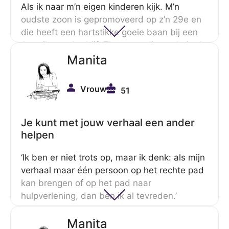
Als ik naar m’n eigen kinderen kijk. M’n
oudste zoon is gepromoveerd op z’n 29e en
die heeft een hartstikke goeie baan bij een
Amerikaans bedrijf. Z’n vrouw die werkt in de
communicatie, ook een universitaire
Manita
opleiding, ze hebben het hartstikke goed,
maar ja…Er kan maar zo maar iets gebeuren
Vrouw
51
hè, met een gigantische hypotheek of zo.’
Je kunt met jouw verhaal een ander
helpen
‘Ik ben er niet trots op, maar ik denk: als mijn
verhaal maar één persoon op het rechte pad
kan brengen of op het pad naar
hulpverlening, dan ben ik al tevreden.’
Manita