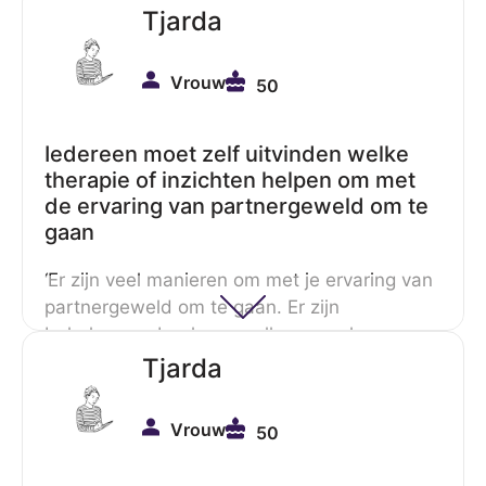
Tjarda
Vrouw
50
Iedereen moet zelf uitvinden welke
therapie of inzichten helpen om met
de ervaring van partnergeweld om te
gaan
‘Er zijn veel manieren om met je ervaring van
partnergeweld om te gaan. Er zijn
behulpzame boeken, spellen en ook
verschillende vormen van therapie. Iedereen
Tjarda
moet daar zijn eigen weg in zoeken; zo van
wat past bij mij? Voor mij waren behulpzaam:
Vrouw
50
Bessel van de Kolk
(heeft veel geschreven
over vroeg kinderlijk trauma) en
Gabor Mate
.