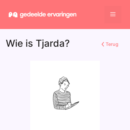
Ga
naar
Menu
de
inhoud
Wie is Tjarda?
Terug