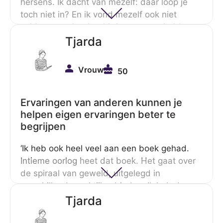
hersens. Ik dacht van mezelf: daar loop je
toch niet in? En ik vond mezelf ook niet
voldoen aan het beeld dat mensen hebben
van mensen die met huiselijk geweld te
Tjarda
maken hebben. Dat zijn (dacht ik) bepaalde
types en ik voelde me daar niet bij horen,
Vrouw
50
zeg maar.’
Ervaringen van anderen kunnen je
helpen eigen ervaringen beter te
begrijpen
‘Ik heb ook heel veel aan een boek gehad.
Intieme oorlog
heet dat boek. Het gaat over
de spiraal van geweld, uitgelegd in
verschillende praktijkgebieden. Ik heb de
beide schrijfsters ontmoet. Door dit boek
Tjarda
begreep ik waar ik in zat en begreep ik ook
mijn eigen aandeel beter. Ik heb ook dingen