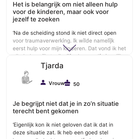
Die hebben ook diverse publicaties die te
Het is belangrijk om niet alleen hulp
lezen zijn. Ik word daar alleen maar
voor de kinderen, maar ook voor
enthousiast van.’
jezelf te zoeken
‘Na de scheiding stond ik niet direct open
voor traumaverwerking. Ik wilde namelijk
eerst hulp voor mijn kinderen. Dat vond ik het
allerbelangrijkste. Ik cijferde mezelf eigenlijk
weg. Maar achteraf – en dat is altijd
Tjarda
makkelijker praten – hebben mijn kinderen
grotere sprongen kunnen zetten, op
Vrouw
50
momenten dat ik mijn trauma’s onder ogen
kwam. Dus toen ik ze liet zien hoe je
daarmee omgaat en hoe je een proces
Je begrijpt niet dat je in zo’n situatie
doorgaat en dat je daar echt wel uitkomt.
terecht bent gekomen
Toen hebben de kinderen ook weer meer
‘Eigenlijk kon ik niet geloven dat ik dat in
stappen kunnen zetten.’
deze situatie zat. Ik heb een goed stel