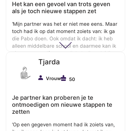
wel een soort van goede richting gegeven.
Het kan een gevoel van trots geven
als je toch nieuwe stappen zet
‘Mijn partner was het er niet mee eens. Maar
toch had ik op dat moment zoiets van: ik ga
die Pabo doen. Ook omdat ik dacht: ik heb
alleen middelbare school en daarmee kan ik
niet voor mezelf zorgen. Ik heb die opleiding
gedaan in 4 jaar. En ik voelde me eigenlijk
Tjarda
best trots. Maar dat werd door hem niet als
zodanig gezien. Wel naar anderen toe, maar
Vrouw
50
naar mij toe absoluut niet.’
Je partner kan proberen je te
ontmoedigen om nieuwe stappen te
zetten
‘Op een gegeven moment had ik zoiets van,