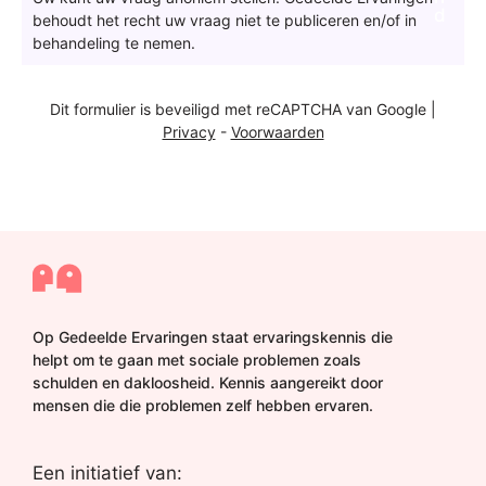
r
d
behoudt het recht uw vraag niet te publiceren en/of in
a
behandeling te nemen.
a
g
a
Dit formulier is beveiligd met reCAPTCHA van Google |
a
Privacy
-
Voorwaarden
n
d
e
r
e
d
a
c
t
i
Op Gedeelde Ervaringen staat ervaringskennis die
e
helpt om te gaan met sociale problemen zoals
*
schulden en dakloosheid. Kennis aangereikt door
mensen die die problemen zelf hebben ervaren.
Een initiatief van: