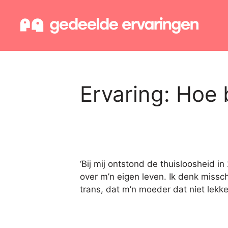
Ga
naar
de
inhoud
Ervaring:
Hoe 
‘Bij mij ontstond de thuisloosheid i
over m’n eigen leven. Ik denk missch
trans, dat m’n moeder dat niet lekk