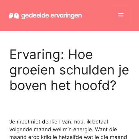
Ga
naar
Menu
de
inhoud
Ervaring:
Hoe
groeien schulden je
boven het hoofd?
‘Je moet niet denken van: nou, ik betaal
volgende maand wel m’n energie. Want die
maand erop krijg je hetzelfde wat je die maand