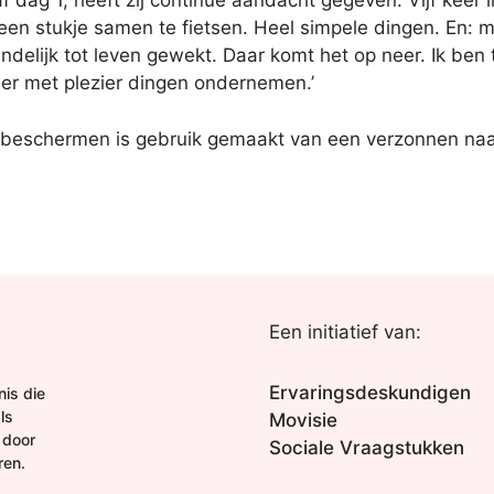
af dag 1, heeft zij continue aandacht gegeven. Vijf keer
 een stukje samen te fietsen. Heel simpele dingen. En: 
indelijk tot leven gewekt. Daar komt het op neer. Ik ben 
weer met plezier dingen ondernemen.’
 beschermen is gebruik gemaakt van een verzonnen naa
Een initiatief van:
Ervaringsdeskundigen
is die
ls
Movisie
 door
Sociale Vraagstukken
ren.