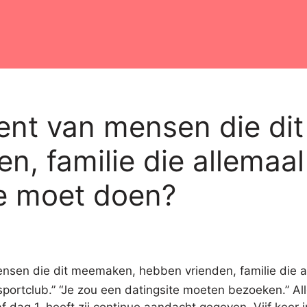
cent van mensen die d
n, familie die allemaa
je moet doen?
portclub.” “Je zou een datingsite moeten bezoeken.” All