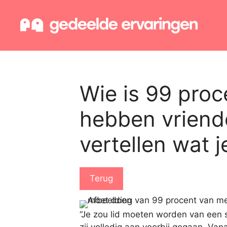
Ga
naar
de
inhoud
Wie is 99 pro
hebben vriende
vertellen wat 
Terug
“Je zou lid moeten worden van een s