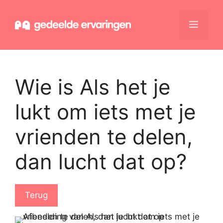
Ga
naar
Menu
de
inhoud
Wie is Als het je
lukt om iets met je
vrienden te delen,
dan lucht dat op?
Terug