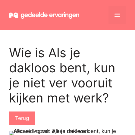
Ga
naar
Menu
de
inhoud
Wie is Als je
dakloos bent, kun
je niet ver vooruit
kijken met werk?
Terug