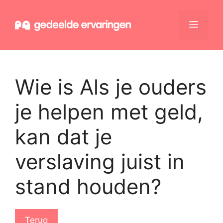
Ga
naar
Menu
de
inhoud
Wie is Als je ouders
je helpen met geld,
kan dat je
verslaving juist in
stand houden?
Terug