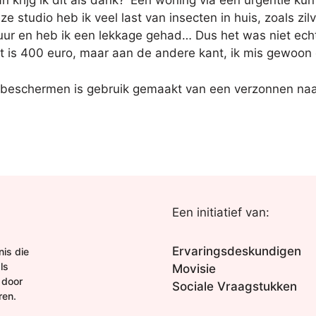
 krijg ik dit als dank?’ Een woning via een urgentie kun
eze studio heb ik veel last van insecten in huis, zoals zil
uur en heb ik een lekkage gehad… Dus het was niet echt 
et is 400 euro, maar aan de andere kant, ik mis gewoon
 beschermen is gebruik gemaakt van een verzonnen naa
Een initiatief van:
Ervaringsdeskundigen
is die
ls
Movisie
 door
Sociale Vraagstukken
ren.