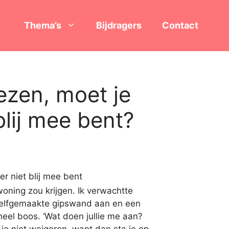
Thema’s
Bijdragers
Contact
ezen, moet je
blij mee bent?
woning zou krijgen. Ik verwachtte
e zelfgemaakte gipswand aan en een
heel boos. ‘Wat doen jullie me aan?