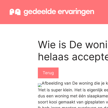
Ga
naar
de
inhoud
Wie is De woni
helaas accepter
Terug
‘Het is super klein. Het is eigenlij
dus een woning met één slaapkamer e
soort kooi gemaakt van gipsplaten v