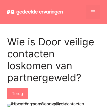
Ga
naar
Menu
de
inhoud
Wie is Door veilige
contacten
loskomen van
partnergeweld?
Terug