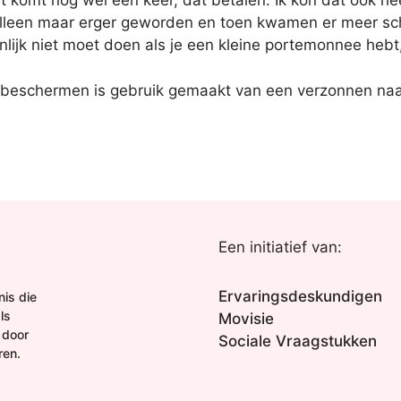
at komt nog wel een keer, dat betalen. Ik kon dat ook he
jk alleen maar erger geworden en toen kwamen er meer s
lijk niet moet doen als je een kleine portemonnee hebt,
 beschermen is gebruik gemaakt van een verzonnen naa
Een initiatief van:
Ervaringsdeskundigen
is die
ls
Movisie
 door
Sociale Vraagstukken
ren.