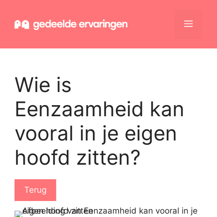
Ga
naar
Menu
de
inhoud
Wie is
Eenzaamheid kan
vooral in je eigen
hoofd zitten?
Terug