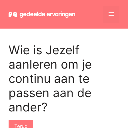
Ga
naar
Menu
de
inhoud
Wie is Jezelf
aanleren om je
continu aan te
passen aan de
ander?
Terug