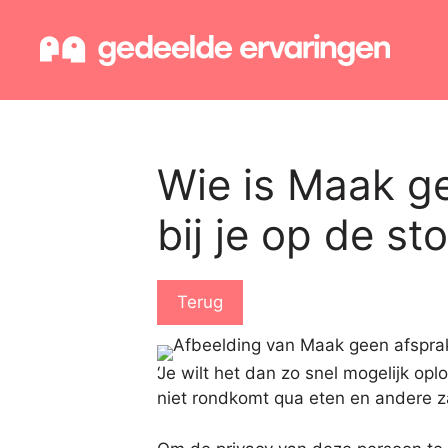
Ga
naar
de
inhoud
Wie is Maak g
bij je op de s
Terug
‘Je wilt het dan zo snel mogelijk op
niet rondkomt qua eten en andere za