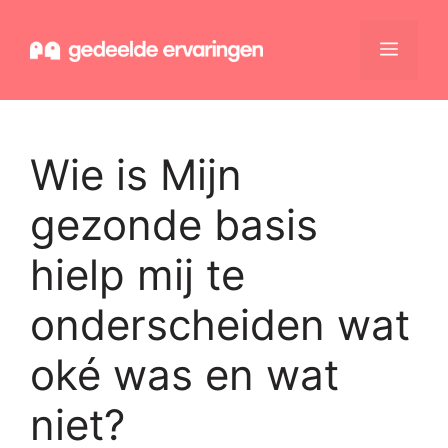
Ga
naar
Menu
de
inhoud
Wie is Mijn
gezonde basis
hielp mij te
onderscheiden wat
oké was en wat
niet?