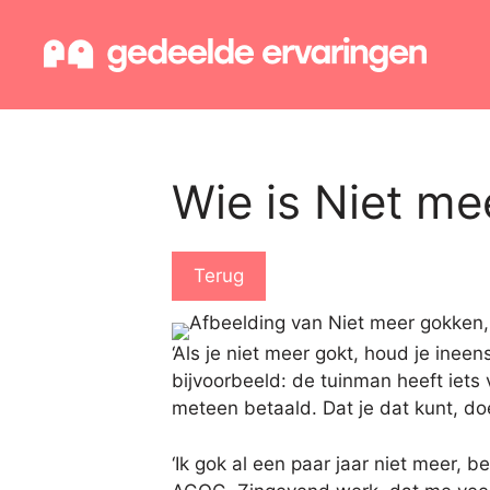
Ga
naar
de
inhoud
Wie is Niet me
Terug
‘Als je niet meer gokt, houd je inee
bijvoorbeeld: de tuinman heeft iet
meteen betaald. Dat je dat kunt, doet
‘Ik gok al een paar jaar niet meer, 