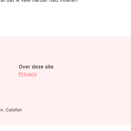
zei dat ik veel harder had moeten
Over deze site
Privacy
n. Colofon