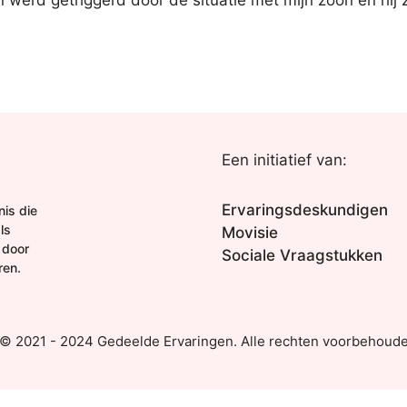
n werd getriggerd door de situatie met mijn zoon en hij 
Een initiatief van:
Ervaringsdeskundigen
is die
ls
Movisie
 door
Sociale Vraagstukken
ren.
 © 2021 - 2024 Gedeelde Ervaringen. Alle rechten voorbehoude