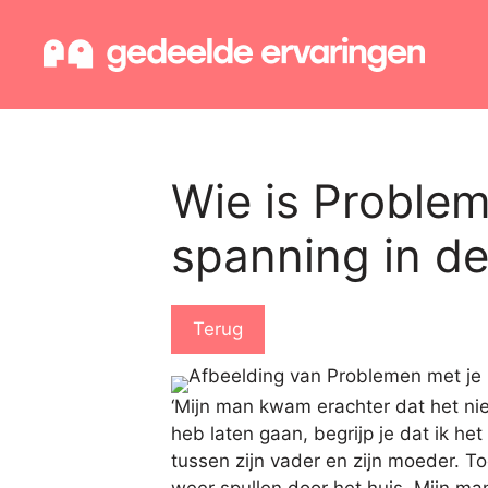
Ga
naar
de
inhoud
Wie is Problem
spanning in de 
Terug
‘Mijn man kwam erachter dat het niet
heb laten gaan, begrijp je dat ik h
tussen zijn vader en zijn moeder. To