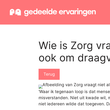
Ga
naar
de
inhoud
Wie is Zorg vr
ook om draagv
Terug
‘Waar ik tegenaan loop is dat mensen
misverstanden. Niet uit kwade wil, 
niet iedereen wilde dat toegeven. D