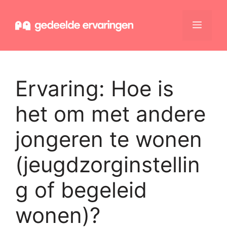
Ga
naar
Menu
de
inhoud
Ervaring:
Hoe is
het om met andere
jongeren te wonen
(jeugdzorginstellin
g of begeleid
wonen)?